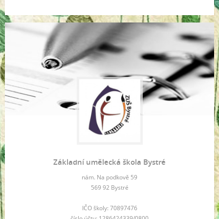
Základní umělecká škola Bystré
nám. Na podkově 59
569 92 Bystré
IČO školy: 70897476
číslo účtu: 1286424339/0800