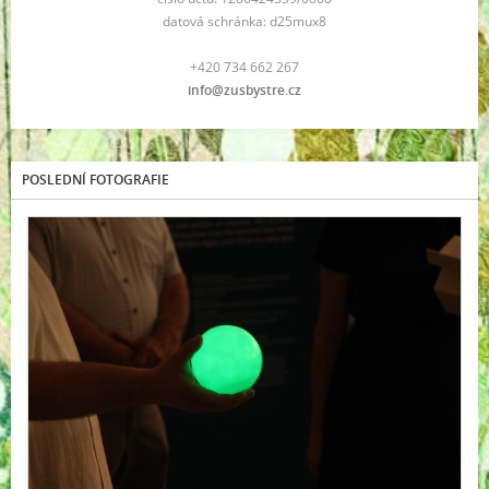
datová schránka: d25mux8
+420 734 662 267
info@zusbystre.cz
POSLEDNÍ FOTOGRAFIE