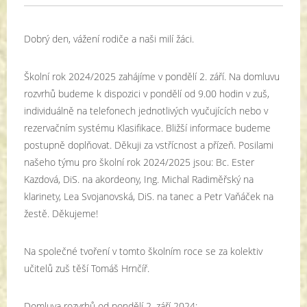
Dobrý den, vážení rodiče a naši milí žáci.
Školní rok 2024/2025 zahájíme v pondělí 2. září. Na domluvu
rozvrhů budeme k dispozici v pondělí od 9.00 hodin v zuš,
individuálně na telefonech jednotlivých vyučujících nebo v
rezervačním systému Klasifikace. Bližší informace budeme
postupně doplňovat. Děkuji za vstřícnost a přízeň. Posilami
našeho týmu pro školní rok 2024/2025 jsou: Bc. Ester
Kazdová, DiS. na akordeony, Ing. Michal Radiměřský na
klarinety, Lea Svojanovská, DiS. na tanec a Petr Vaňáček na
žestě. Děkujeme!
Na společné tvoření v tomto školním roce se za kolektiv
učitelů zuš těší Tomáš Hrnčíř.
Domluva rozvrhů od pondělí 2. září 2024: