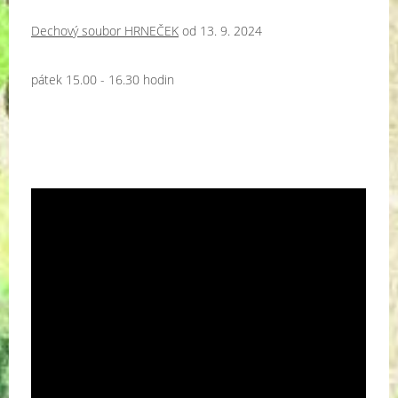
Dechový soubor HRNEČEK
od 13. 9. 2024
pátek 15.00 - 16.30 hodin