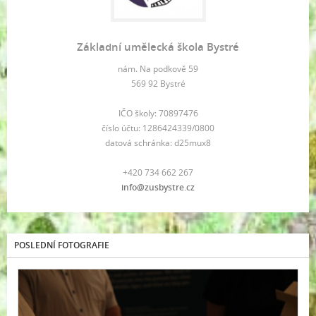
Základní umělecká škola Bystré
nám. Na podkově 59
569 92 Bystré
IČO školy: 70897476
číslo účtu: 1286424339/0800
datová schránka: d25mux8
+420 734 662 267
info@zusbystre.cz
POSLEDNÍ FOTOGRAFIE