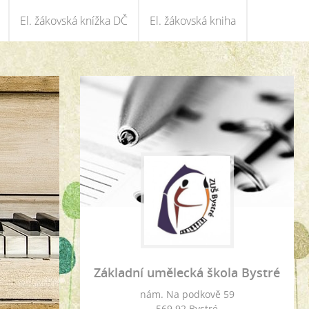
El. žákovská knížka DČ
El. žákovská kniha
Základní umělecká škola Bystré
nám. Na podkově 59
569 92 Bystré