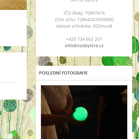
IČO školy: 70897476
číslo účtu: 1286424339/0800
datová schránka: d25mux8
+420 734 662 267
info@zusbystre.cz
POSLEDNÍ FOTOGRAFIE