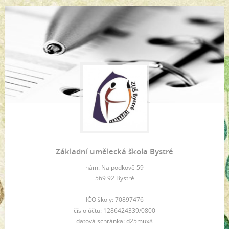
Základní umělecká škola Bystré
nám. Na podkově 59
569 92 Bystré
IČO školy: 70897476
číslo účtu: 1286424339/0800
datová schránka: d25mux8