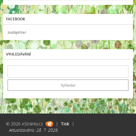
FACEBOOK
zusbystre/
VYHLEDÁVÁNÍ
© 2026 eStránky.cz
|
Tisk
|
Aktualizováno: 28. 7. 2026