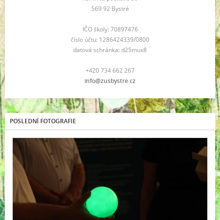
569 92 Bystré
IČO školy: 70897476
číslo účtu: 1286424339/0800
datová schránka: d25mux8
+420 734 662 267
info@zusbystre.cz
POSLEDNÍ FOTOGRAFIE