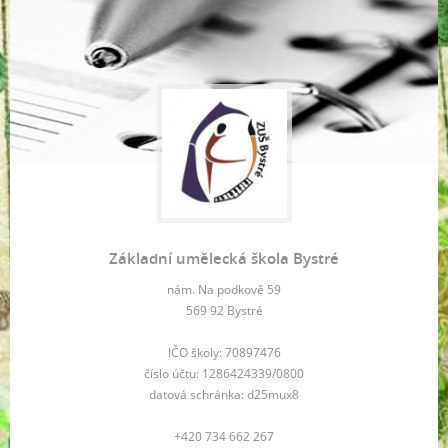
Základní umělecká škola Bystré
nám. Na podkově 59
569 92 Bystré
IČO školy: 70897476
číslo účtu: 1286424339/0800
datová schránka: d25mux8
+420 734 662 267