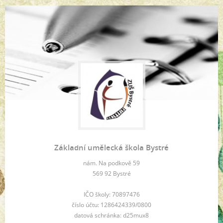
Základní umělecká škola Bystré
nám. Na podkově 59
569 92 Bystré
IČO školy: 70897476
číslo účtu: 1286424339/0800
datová schránka: d25mux8