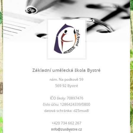
Základní umělecká škola Bystré
nám. Na podkově 59
569 92 Bystré
IČO školy: 70897476
číslo účtu: 1286424339/0800
datová schránka: d25mux8
+420 734 662 267
info@zusbystre.cz