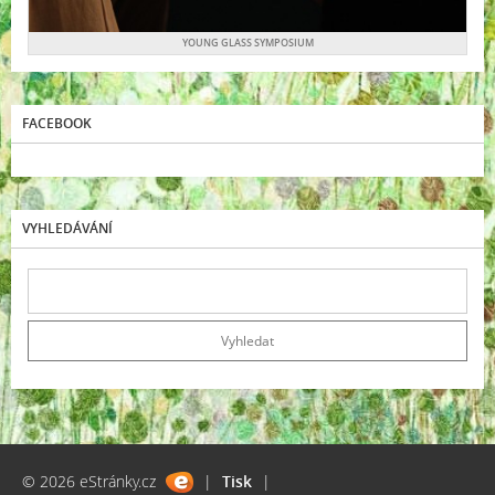
YOUNG GLASS SYMPOSIUM
FACEBOOK
VYHLEDÁVÁNÍ
© 2026 eStránky.cz
|
Tisk
|