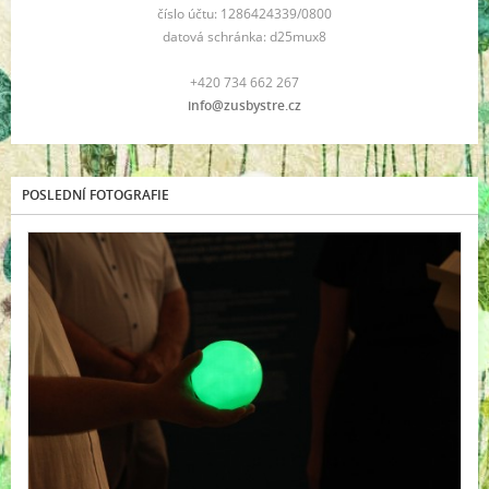
číslo účtu: 1286424339/0800
datová schránka: d25mux8
+420 734 662 267
info@zusbystre.cz
POSLEDNÍ FOTOGRAFIE