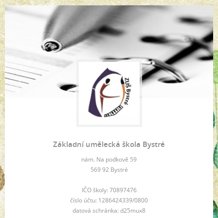
Základní umělecká škola Bystré
nám. Na podkově 59
569 92 Bystré
IČO školy: 70897476
číslo účtu: 1286424339/0800
datová schránka: d25mux8