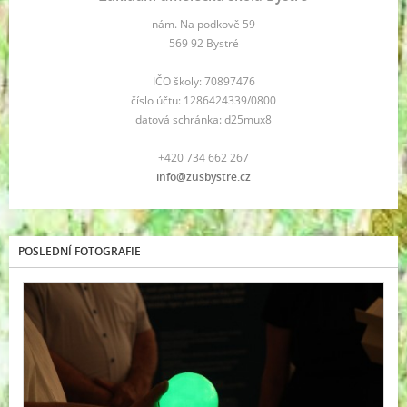
nám. Na podkově 59
569 92 Bystré
IČO školy: 70897476
číslo účtu: 1286424339/0800
datová schránka: d25mux8
+420 734 662 267
info@zusbystre.cz
POSLEDNÍ FOTOGRAFIE