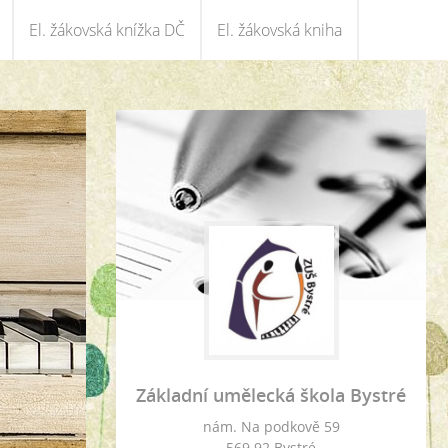
El. žákovská knížka DČ
El. žákovská kniha
Základní umělecká škola Bystré
nám. Na podkově 59
569 92 Bystré