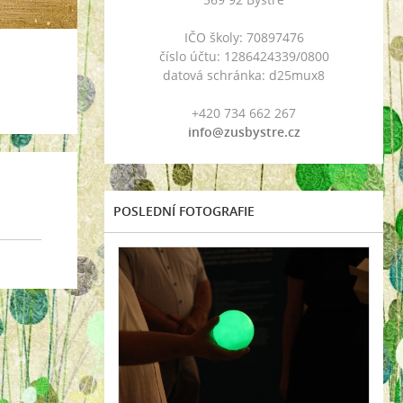
IČO školy: 70897476
číslo účtu: 1286424339/0800
datová schránka: d25mux8
+420 734 662 267
info@zusbystre.cz
POSLEDNÍ FOTOGRAFIE