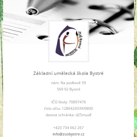
Základní umělecká škola Bystré
nám. Na podkově 59
569 92 Bystré
IČO školy: 70897476
číslo účtu: 1286424339/0800
datová schránka: d25mux8
+420 734 662 267
info@zusbystre.cz