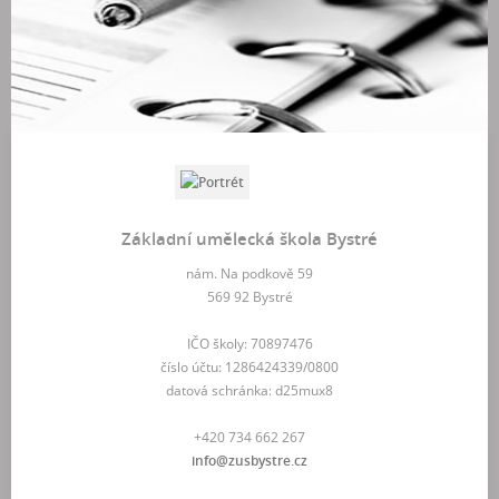
Základní umělecká škola Bystré
nám. Na podkově 59
569 92 Bystré
IČO školy: 70897476
číslo účtu: 1286424339/0800
datová schránka: d25mux8
+420 734 662 267
info@zusbystre.cz