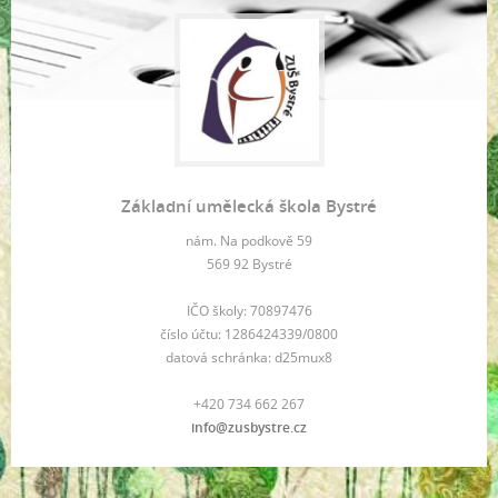
Základní umělecká škola Bystré
nám. Na podkově 59
569 92 Bystré
IČO školy: 70897476
číslo účtu: 1286424339/0800
datová schránka: d25mux8
+420 734 662 267
info@zusbystre.cz