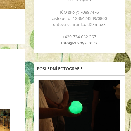
IČO školy: 70897476
číslo účtu: 1286424339/0800
datová schránka: d25mux8
+420 734 662 267
info@zusbystre.cz
POSLEDNÍ FOTOGRAFIE