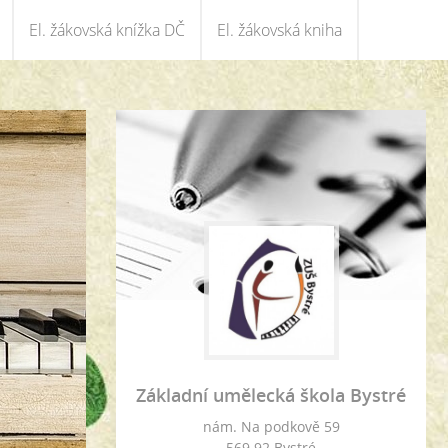
El. žákovská knížka DČ
El. žákovská kniha
Základní umělecká škola Bystré
nám. Na podkově 59
569 92 Bystré