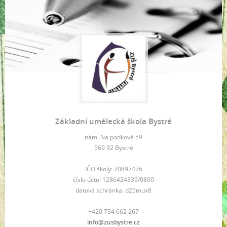
Základní umělecká škola Bystré
nám. Na podkově 59
569 92 Bystré
IČO školy: 70897476
číslo účtu: 1286424339/0800
datová schránka: d25mux8
+420 734 662 267
info@zusbystre.cz