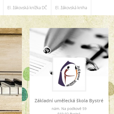
El. žákovská knížka DČ
El. žákovská kniha
Základní umělecká škola Bystré
nám. Na podkově 59
569 92 Bystré