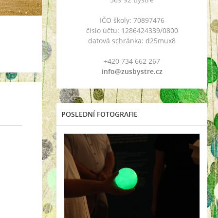
IČO školy: 70897476
číslo účtu: 1286424339/0800
datová schránka: d25mux8
+420 734 662 267
info@zusbystre.cz
POSLEDNÍ FOTOGRAFIE