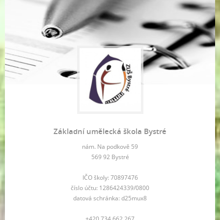
Základní umělecká škola Bystré
nám. Na podkově 59
569 92 Bystré
IČO školy: 70897476
číslo účtu: 1286424339/0800
datová schránka: d25mux8
+420 734 662 267