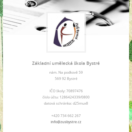
Základní umělecká škola Bystré
nám. Na podkově 59
569 92 Bystré
IČO školy: 70897476
číslo účtu: 1286424339/0800
datová schránka: d25mux8
+420 734 662 267
info@zusbystre.cz