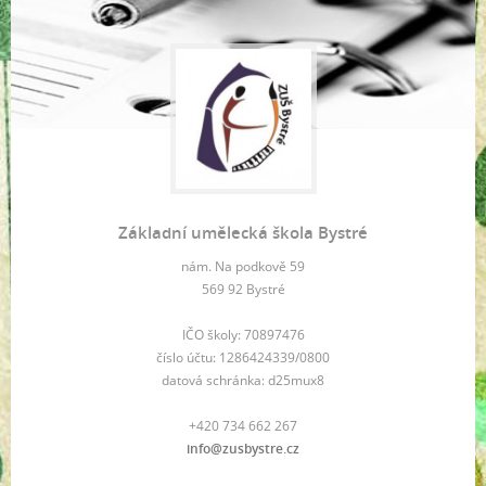
Základní umělecká škola Bystré
nám. Na podkově 59
569 92 Bystré
IČO školy: 70897476
číslo účtu: 1286424339/0800
datová schránka: d25mux8
+420 734 662 267
info@zusbystre.cz