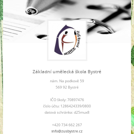
Základní umělecká škola Bystré
nám. Na podkově 59
569 92 Bystré
IČO školy: 70897476
číslo účtu: 1286424339/0800
datová schránka: d25mux8
+420 734 662 267
info@zusbystre.cz