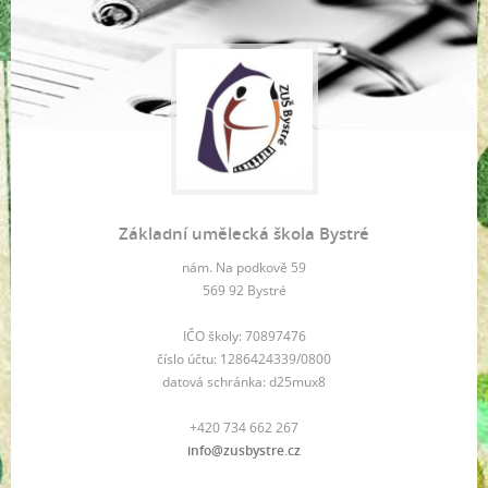
Základní umělecká škola Bystré
nám. Na podkově 59
569 92 Bystré
IČO školy: 70897476
číslo účtu: 1286424339/0800
datová schránka: d25mux8
+420 734 662 267
info@zusbystre.cz