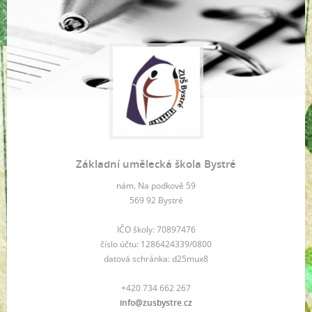
Základní umělecká škola Bystré
nám. Na podkově 59
569 92 Bystré
IČO školy: 70897476
číslo účtu: 1286424339/0800
datová schránka: d25mux8
+420 734 662 267
info@zusbystre.cz