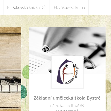
El. žákovská knížka DČ
El. žákovská kniha
Základní umělecká škola Bystré
nám. Na podkově 59
569 92 Bystré