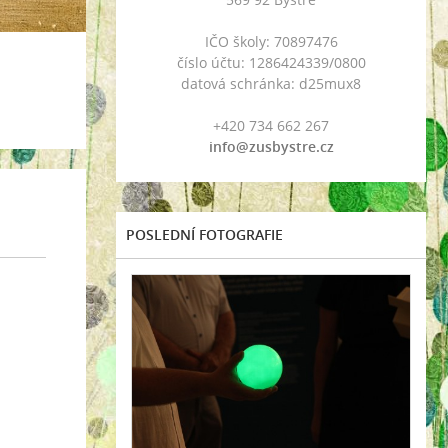
IČO školy: 70897476
číslo účtu: 1286424339/0800
datová schránka: d25mux8
+420 734 662 267
info@zusbystre.cz
POSLEDNÍ FOTOGRAFIE