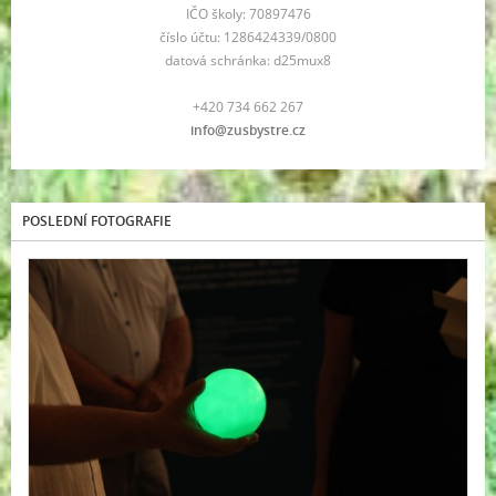
IČO školy: 70897476
číslo účtu: 1286424339/0800
datová schránka: d25mux8
+420 734 662 267
info@zusbystre.cz
POSLEDNÍ FOTOGRAFIE