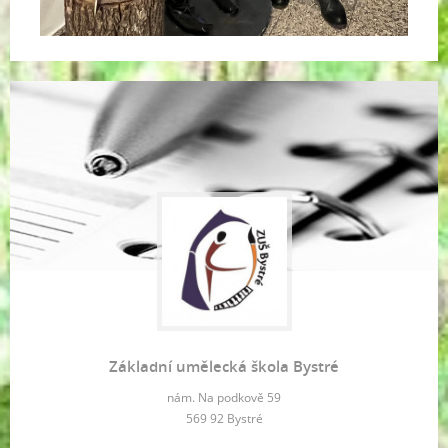
Základní umělecká škola Bystré
nám. Na podkově 59
569 92 Bystré