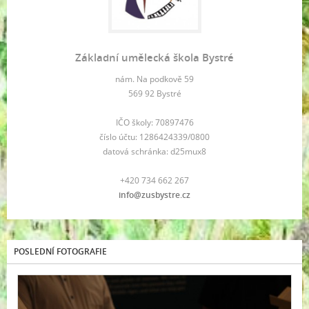
Základní umělecká škola Bystré
nám. Na podkově 59
569 92 Bystré
IČO školy: 70897476
číslo účtu: 1286424339/0800
datová schránka: d25mux8
+420 734 662 267
info@zusbystre.cz
POSLEDNÍ FOTOGRAFIE