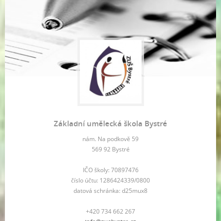
Základní umělecká škola Bystré
nám. Na podkově 59
569 92 Bystré
IČO školy: 70897476
číslo účtu: 1286424339/0800
datová schránka: d25mux8
+420 734 662 267