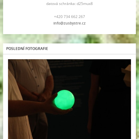
datová schránka: d25mux8
+420 734 662 267
info@zusbystre.cz
POSLEDNÍ FOTOGRAFIE