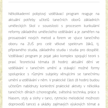
Několikadenní pobytový vzdělávací program reaguje na
aktuální potřeby učitelů tanečních oborů základních
uměleckých škol v souvislosti s procesem kurikulární
reformy základního uměleckého vzdělávání a je zaměřen na
prosazování nových metod a forem ve výuce tanečního
oboru na ZUŠ pro celé věkové spektrum žáků, tj.
přípravného studia, základního studia i studia pro dospělé.
Vzdělávací program je pojat jako komplex spojující teorii s
praxí. Teoretická témata (8 hodin): aktuální dění ve
vzdělávání v tanečním umění a stávající možné formy
spolupráce s různými subjekty věnujícími se tanečnímu
umění a vzdělávání v něm. V praktické části (8 hodin) budou
učitelům nabídnuty konkrétní praktické aktivity v několika
tanečních dílnách (choreografie, světelná technika, práce s
hlasem, styly a slohy v tanci, rytmicko melodické možnosti
doprovodů tance) a ukázky zajímavých výukových témat a