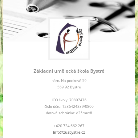
Základní umělecká škola Bystré
nám. Na podkově 59
569 92 Bystré
IČO školy: 70897476
číslo účtu: 1286424339/0800
datová schránka: d25mux8
+420 734 662 267
info@zusbystre.cz