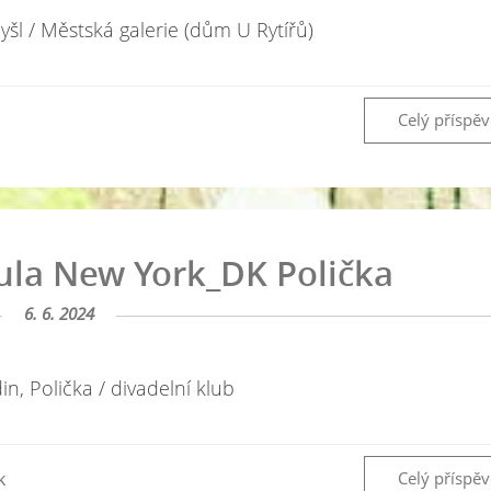
yšl / Městská galerie (dům U Rytířů)
Celý příspě
ula New York_DK Polička
6. 6. 2024
n, Polička / divadelní klub
k
Celý příspě