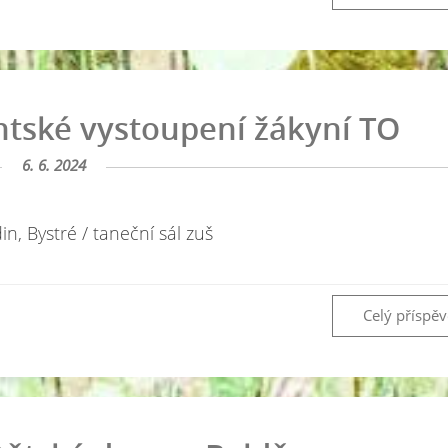
tské vystoupení žákyní TO
6. 6. 2024
n, Bystré / taneční sál zuš
Celý příspě