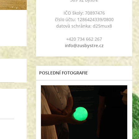
IČO školy: 70897476
číslo účtu: 1286424339/0800
datová schránka: d25mux8
+420 734 662 267
info@zusbystre.cz
POSLEDNÍ FOTOGRAFIE