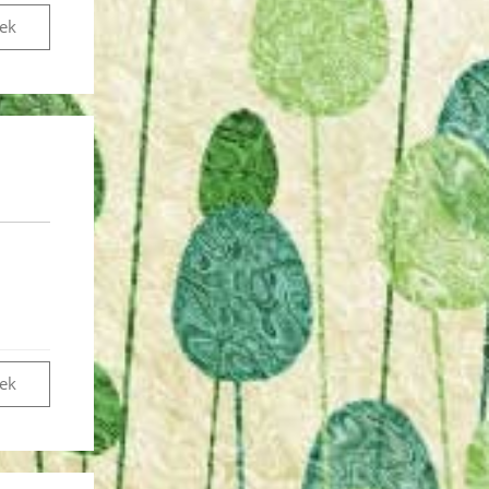
vek
vek