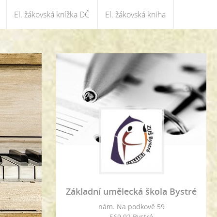
El. žákovská knížka DČ
El. žákovská kniha
Základní umělecká škola Bystré
nám. Na podkově 59
569 92 Bystré