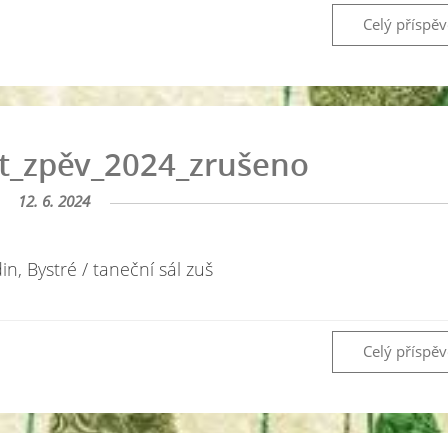
Celý příspě
rt_zpěv_2024_zrušeno
12. 6. 2024
n, Bystré / taneční sál zuš
Celý příspě