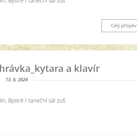
n, Bystré / taneční sál zuš
Celý příspě
rávka_kytara a klavír
13. 6. 2024
n, Bystré / taneční sál zuš