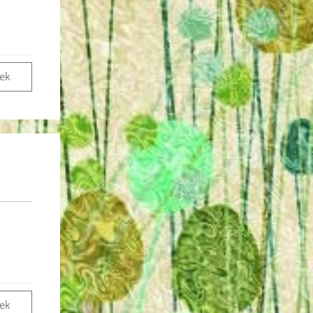
vek
vek