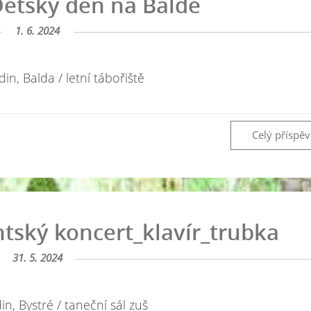
ětský den na Baldě
1. 6. 2024
in, Balda / letní tábořiště
Celý příspě
ský koncert_klavír_trubka
31. 5. 2024
n, Bystré / taneční sál zuš