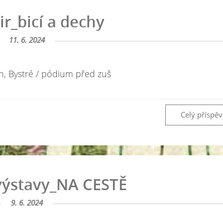
ir_bicí a dechy
11. 6. 2024
n, Bystré / pódium před zuš
Celý příspě
výstavy_NA CESTĚ
9. 6. 2024