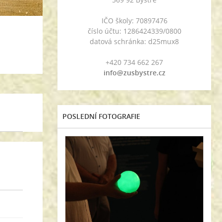
IČO školy: 70897476
číslo účtu: 1286424339/0800
datová schránka: d25mux8
+420 734 662 267
info@zusbystre.cz
POSLEDNÍ FOTOGRAFIE