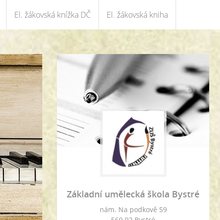
El. žákovská knížka DČ
El. žákovská kniha
Základní umělecká škola Bystré
nám. Na podkově 59
569 92 Bystré