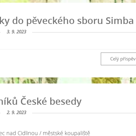
ky do pěveckého sboru Simba
3. 9. 2023
Celý příspě
níků České besedy
2. 9. 2023
c nad Cidlinou / městské koupaliště