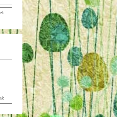
vek
vek