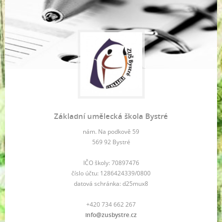
Základní umělecká škola Bystré
nám. Na podkově 59
569 92 Bystré
IČO školy: 70897476
číslo účtu: 1286424339/0800
datová schránka: d25mux8
+420 734 662 267
info@zusbystre.cz