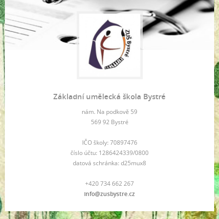
Základní umělecká škola Bystré
nám. Na podkově 59
569 92 Bystré
IČO školy: 70897476
číslo účtu: 1286424339/0800
datová schránka: d25mux8
+420 734 662 267
info@zusbystre.cz