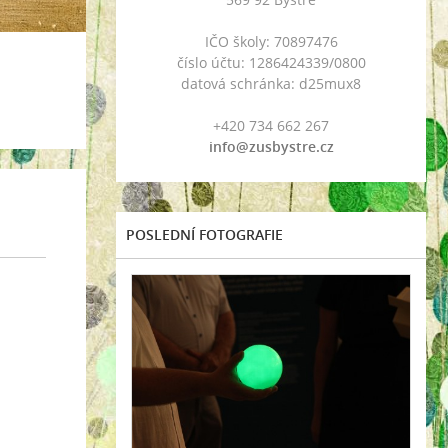
IČO školy: 70897476
číslo účtu: 1286424339/0800
datová schránka: d25mux8
+420 734 662 267
info@zusbystre.cz
POSLEDNÍ FOTOGRAFIE