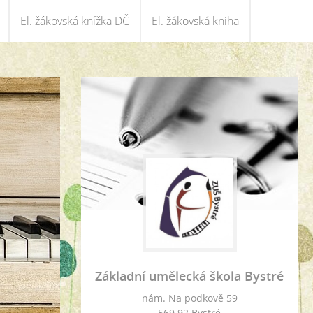
El. žákovská knížka DČ
El. žákovská kniha
Základní umělecká škola Bystré
nám. Na podkově 59
569 92 Bystré