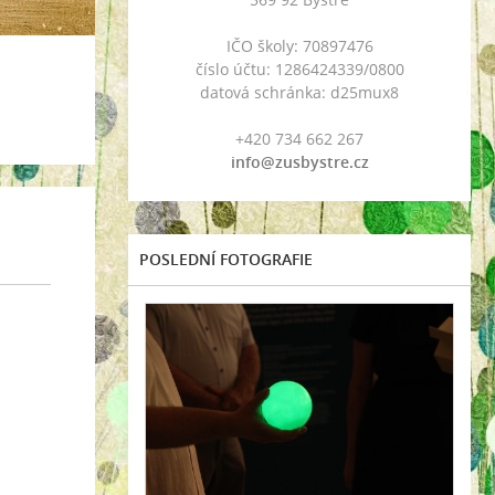
IČO školy: 70897476
číslo účtu: 1286424339/0800
datová schránka: d25mux8
+420 734 662 267
info@zusbystre.cz
POSLEDNÍ FOTOGRAFIE