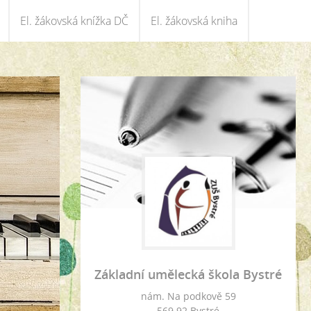
El. žákovská knížka DČ
El. žákovská kniha
Základní umělecká škola Bystré
nám. Na podkově 59
569 92 Bystré