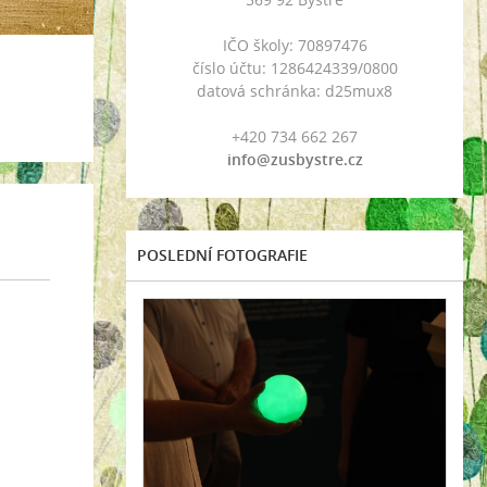
IČO školy: 70897476
číslo účtu: 1286424339/0800
datová schránka: d25mux8
+420 734 662 267
info@zusbystre.cz
POSLEDNÍ FOTOGRAFIE