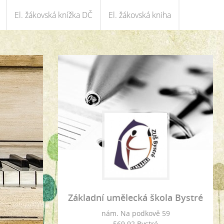
El. žákovská knížka DČ
El. žákovská kniha
Základní umělecká škola Bystré
nám. Na podkově 59
569 92 Bystré