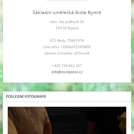
Základní umělecká škola Bystré
nám. Na podkově 59
569 92 Bystré
IČO školy: 70897476
číslo účtu: 1286424339/0800
datová schránka: d25mux8
+420 734 662 267
info@zusbystre.cz
POSLEDNÍ FOTOGRAFIE