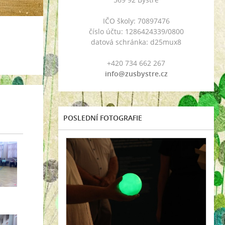
IČO školy: 70897476
číslo účtu: 1286424339/0800
datová schránka: d25mux8
+420 734 662 267
info@zusbystre.cz
POSLEDNÍ FOTOGRAFIE