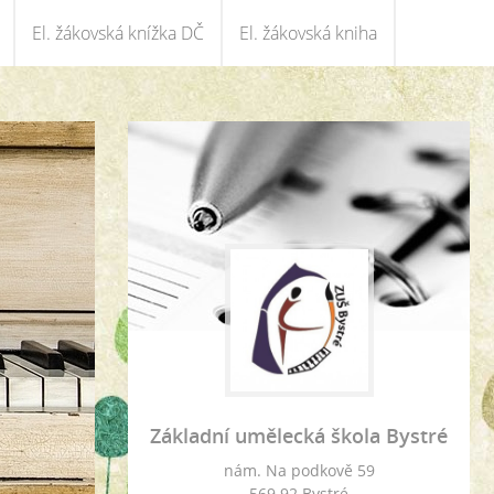
El. žákovská knížka DČ
El. žákovská kniha
Základní umělecká škola Bystré
nám. Na podkově 59
569 92 Bystré