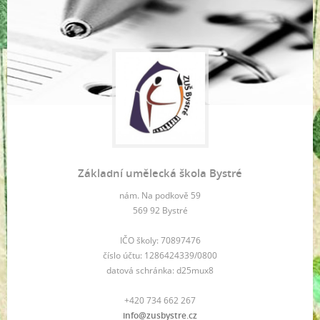
Základní umělecká škola Bystré
nám. Na podkově 59
569 92 Bystré
IČO školy: 70897476
číslo účtu: 1286424339/0800
datová schránka: d25mux8
+420 734 662 267
info@zusbystre.cz