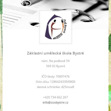
Základní umělecká škola Bystré
nám. Na podkově 59
569 92 Bystré
IČO školy: 70897476
číslo účtu: 1286424339/0800
datová schránka: d25mux8
+420 734 662 267
info@zusbystre.cz