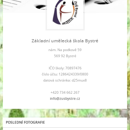
Základní umělecká škola Bystré
nám. Na podkově 59
569 92 Bystré
IČO školy: 70897476
číslo účtu: 1286424339/0800
datová schránka: d25mux8
+420 734 662 267
info@zusbystre.cz
POSLEDNÍ FOTOGRAFIE