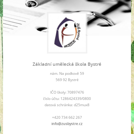
Základní umělecká škola Bystré
nám. Na podkově 59
569 92 Bystré
IČO školy: 70897476
číslo účtu: 1286424339/0800
datová schránka: d25mux8
+420 734 662 267
info@zusbystre.cz