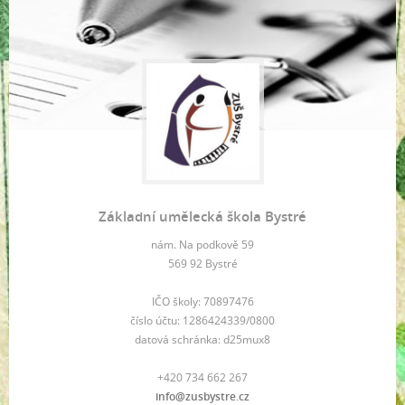
Základní umělecká škola Bystré
nám. Na podkově 59
569 92 Bystré
IČO školy: 70897476
číslo účtu: 1286424339/0800
datová schránka: d25mux8
+420 734 662 267
info@zusbystre.cz