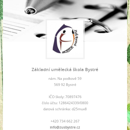
Základní umělecká škola Bystré
nám. Na podkově 59
569 92 Bystré
IČO školy: 70897476
číslo účtu: 1286424339/0800
datová schránka: d25mux8
+420 734 662 267
info@zusbystre.cz