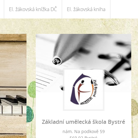
El. žákovská knížka DČ
El. žákovská kniha
Základní umělecká škola Bystré
nám. Na podkově 59
569 92 Bystré