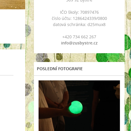
IČO školy: 70897476
číslo účtu: 1286424339/0800
datová schránka: d25mux8
+420 734 662 267
info@zusbystre.cz
POSLEDNÍ FOTOGRAFIE