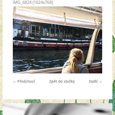
IMG_6824 (1024x768)
← Předchozí
Zpět do složky
Další →