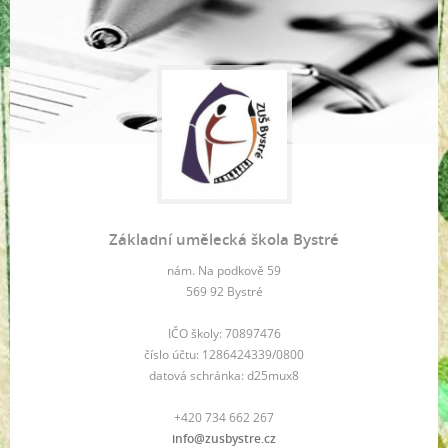
Základní umělecká škola Bystré
nám. Na podkově 59
569 92 Bystré
IČO školy: 70897476
číslo účtu: 1286424339/0800
datová schránka: d25mux8
+420 734 662 267
info@zusbystre.cz