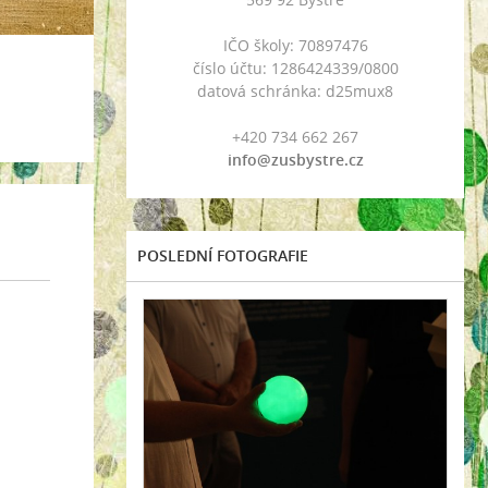
IČO školy: 70897476
číslo účtu: 1286424339/0800
datová schránka: d25mux8
+420 734 662 267
info@zusbystre.cz
POSLEDNÍ FOTOGRAFIE