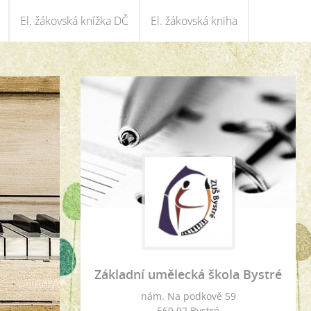
El. žákovská knížka DČ
El. žákovská kniha
Základní umělecká škola Bystré
nám. Na podkově 59
569 92 Bystré