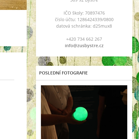
IČO školy: 70897476
číslo účtu: 1286424339/0800
datová schránka: d25mux8
+420 734 662 267
info@zusbystre.cz
POSLEDNÍ FOTOGRAFIE