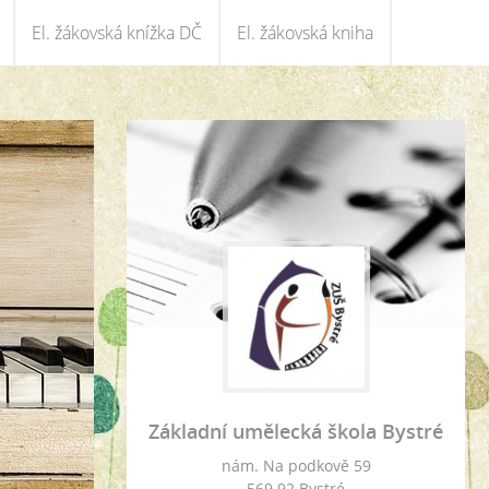
El. žákovská knížka DČ
El. žákovská kniha
Základní umělecká škola Bystré
nám. Na podkově 59
569 92 Bystré