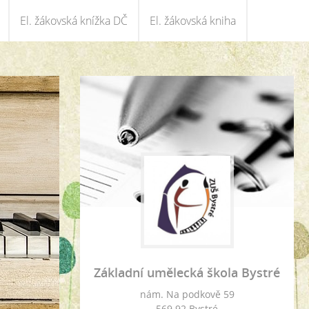
El. žákovská knížka DČ
El. žákovská kniha
Základní umělecká škola Bystré
nám. Na podkově 59
569 92 Bystré