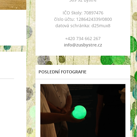
IČO školy: 70897476
číslo účtu: 1286424339/0800
datová schránka: d25mux8
+420 734 662 267
info@zusbystre.cz
POSLEDNÍ FOTOGRAFIE